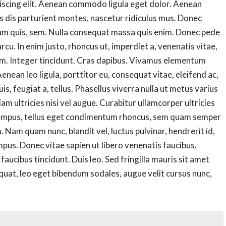
iscing elit. Aenean commodo ligula eget dolor. Aenean
 dis parturient montes, nascetur ridiculus mus. Donec
etium quis, sem. Nulla consequat massa quis enim. Donec pede
 arcu. In enim justo, rhoncus ut, imperdiet a, venenatis vitae,
ium. Integer tincidunt. Cras dapibus. Vivamus elementum
enean leo ligula, porttitor eu, consequat vitae, eleifend ac,
is, feugiat a, tellus. Phasellus viverra nulla ut metus varius
m ultricies nisi vel augue. Curabitur ullamcorper ultricies
tempus, tellus eget condimentum rhoncus, sem quam semper
. Nam quam nunc, blandit vel, luctus pulvinar, hendrerit id,
pus. Donec vitae sapien ut libero venenatis faucibus.
faucibus tincidunt. Duis leo. Sed fringilla mauris sit amet
uat, leo eget bibendum sodales, augue velit cursus nunc,