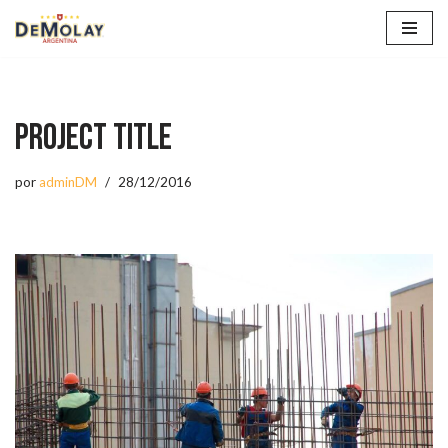
Saltar
al
contenido
Project Title
por
adminDM
28/12/2016